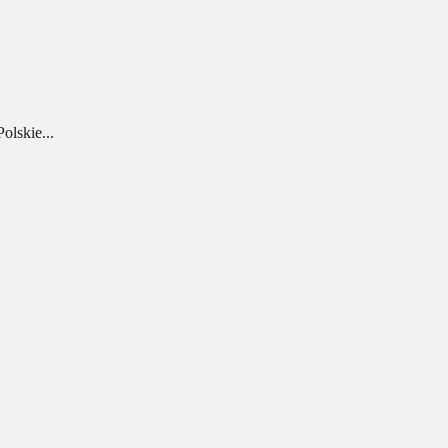
olskie...