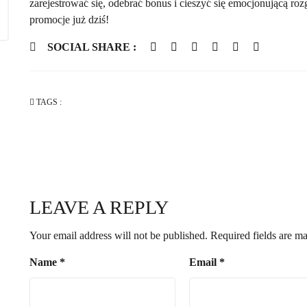
zarejestrować się, odebrać bonus i cieszyć się emocjonującą r
promocje już dziś!
SOCIAL SHARE :
TAGS :
LEAVE A REPLY
Your email address will not be published.
Required fields are m
Name
*
Email
*