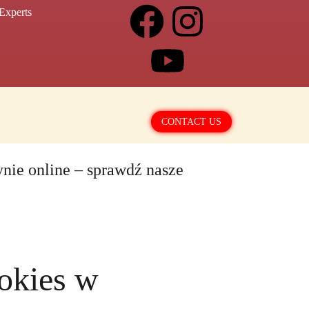
Experts
CONTACT US
ynie online – sprawdź nasze
pokies w