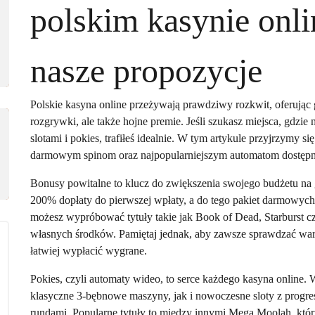
polskim kasynie onl
nasze propozycje
Polskie kasyna online przeżywają prawdziwy rozkwit, oferując
rozgrywki, ale także hojne premie. Jeśli szukasz miejsca, gdzie 
slotami i pokies, trafiłeś idealnie. W tym artykule przyjrzymy 
darmowym spinom oraz najpopularniejszym automatom dostępn
Bonusy powitalne to klucz do zwiększenia swojego budżetu na 
200% dopłaty do pierwszej wpłaty, a do tego pakiet darmowych 
możesz wypróbować tytuły takie jak Book of Dead, Starburst 
własnych środków. Pamiętaj jednak, aby zawsze sprawdzać war
łatwiej wypłacić wygrane.
Pokies, czyli automaty wideo, to serce każdego kasyna online.
klasyczne 3-bębnowe maszyny, jak i nowoczesne sloty z prog
rundami. Popularne tytuły to między innymi Mega Moolah, któ