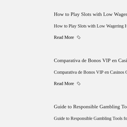
How to Play Slots with Low Wager
M
a
y
0
9
,
2
0
2
6
How to Play Slots with Low Wagering Ho
Read More
Comparativa de Bonos VIP en Casi
M
a
y
0
3
,
2
0
2
6
Comparativa de Bonos VIP en Casinos O
Read More
Guide to Responsible Gambling To
F
e
b
2
4
,
2
0
2
6
Guide to Responsible Gambling Tools fo