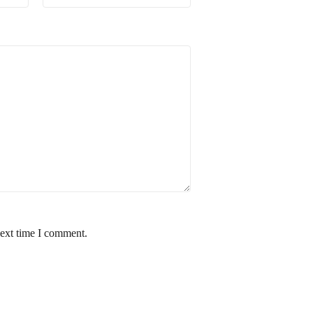
next time I comment.