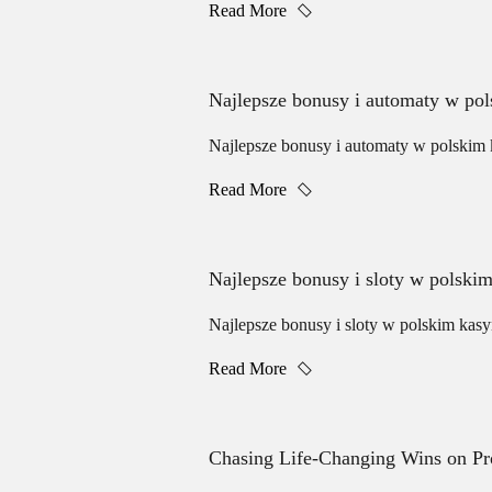
Read More
Najlepsze bonusy i automaty w pol
F
e
b
0
8
,
2
0
2
6
Najlepsze bonusy i automaty w polskim k
Read More
Najlepsze bonusy i sloty w polskim
D
e
c
2
2
,
2
0
2
5
Najlepsze bonusy i sloty w polskim kasyn
Read More
Chasing Life-Changing Wins on Pro
N
o
v
1
9
,
2
0
2
5