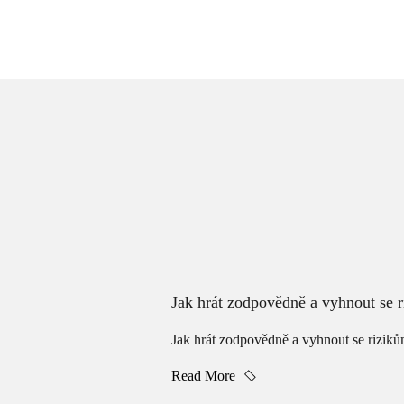
Jak hrát zodpovědně a vyhnout se 
J
u
n
2
0
,
2
0
2
6
Jak hrát zodpovědně a vyhnout se riziků
Read More