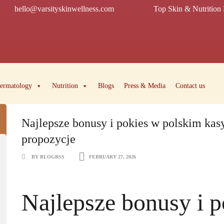
hello@varsityskinwellness.com
Top Skin & Nutrition 
Blog
ermatology
Nutrition
Blogs
Press & Media
Contact us
Najlepsze bonusy i pokies w polskim kas
propozycje
BY BLOGRSS
FEBRUARY 27, 2026
Najlepsze bonusy i 